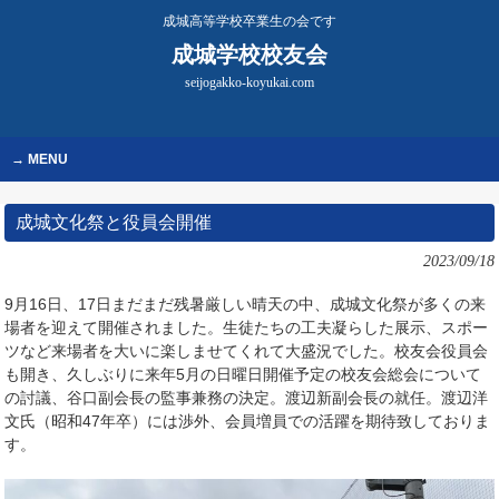
成城高等学校卒業生の会です
成城学校校友会
seijogakko-koyukai.com
MENU
成城文化祭と役員会開催
2023/09/18
9月16日、17日まだまだ残暑厳しい晴天の中、成城文化祭が多くの来
場者を迎えて開催されました。生徒たちの工夫凝らした展示、スポー
ツなど来場者を大いに楽しませてくれて大盛況でした。校友会役員会
も開き、久しぶりに来年5月の日曜日開催予定の校友会総会について
の討議、谷口副会長の監事兼務の決定。渡辺新副会長の就任。渡辺洋
文氏（昭和47年卒）には渉外、会員増員での活躍を期待致しておりま
す。