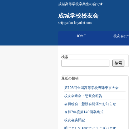
成城高等学校卒業生の会です
成城学校校友会
seijogakko-koyukai.com
HOME
校友会に
検索
検索
最近の投稿
第108回全国高等学校野球東京大会
校友会総会・懇親会報告
会員総会・懇親会開催のお知らせ
令和7年度第140回卒業式
校友会訪問記
明けましておめでとうございます